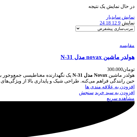
در حال نمایش یک نتیجه
نمایش سایدبار
نمایش
9
12
18
24
مقایسه
هولدر ماشین novax مدل N-31
تومان
300.000
هولدر ماشین
Novax مدل N-31
حین رانندگی فراهم می‌کنه. طراحی شیک و پایداری بالا از ویژگی‌های 
افزودن به علاقه مندی ها
افزودن به سبد خرید
سنجش
مشاهده سریع