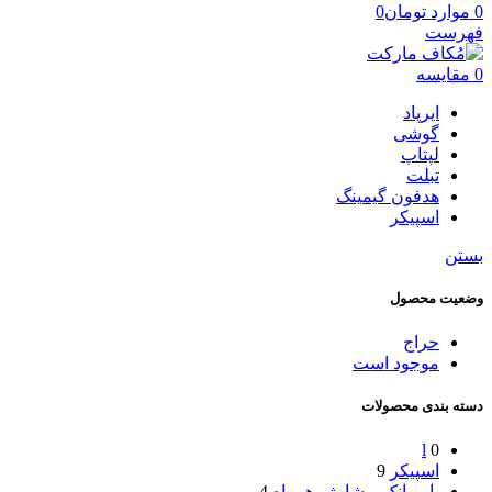
0
موارد
تومان
0
فهرست
0
مقایسه
ایرپاد
گوشی
لپتاپ
تبلت
هدفون گیمینگ
اسپیکر
بستن
وضعیت محصول
حراج
موجود است
دسته بندی محصولات
l
0
اسپیکر
9
پاوربانک و شارژر همراه
4