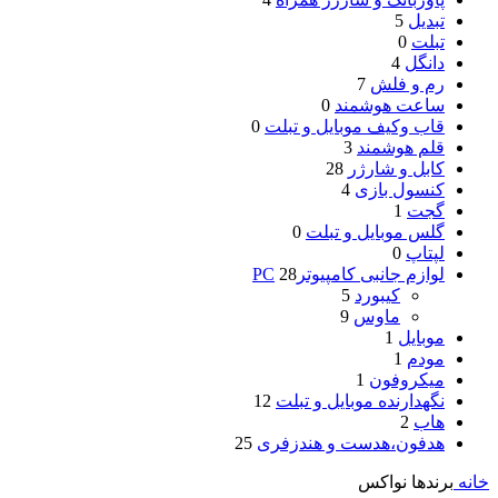
تبدیل
5
تبلت
0
دانگل
4
رم و فلش
7
ساعت هوشمند
0
قاب وکیف موبایل و تبلت
0
قلم هوشمند
3
کابل و شارژر
28
کنسول بازی
4
گجت
1
گلس موبایل و تبلت
0
لپتاپ
0
لوازم جانبی کامپیوترPC
28
کیبورد
5
ماوس
9
موبایل
1
مودم
1
میکروفون
1
نگهدارنده موبایل و تبلت
12
هاب
2
هدفون،هدست و هندزفری
25
خانه
برندها
نواکس