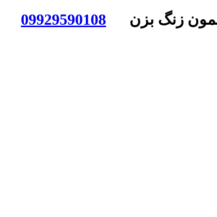
ی بهمون زنگ بزن
09929590108