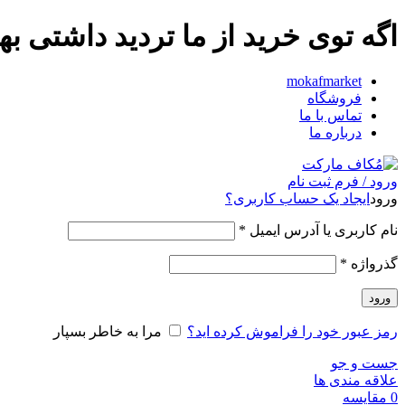
اگه توی خرید از ما تردید داشت
mokafmarket
فروشگاه
تماس با ما
درباره ما
ورود / فرم ثبت نام
ورود
ایجاد یک حساب کاربری؟
نام کاربری یا آدرس ایمیل
*
گذرواژه
*
ورود
رمز عبور خود را فراموش کرده اید؟
مرا به خاطر بسپار
جست و جو
علاقه مندی ها
0
مقایسه