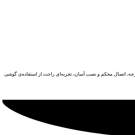
دارنده مغناطیسی جمع‌وجور برای نصب روی داشبورد یا شیشه خودروست. با قابلیت چرخش ۳۶۰ درجه، اتصال محکم و نصب آسان، تجربه‌ای راحت از استفاده‌ی گوشی