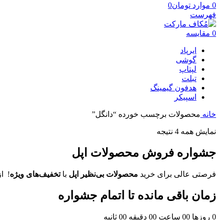
0
موارد
تومان
0
فهرست
0
مقایسه
ایرپاد
گوشی
لپتاپ
تبلت
هدفون گیمینگ
اسپیکر
خانه
محصولات برچسب خورده “دانگل”
نمایش همه 4 نتیجه
جشواره فروش محصولات اپل
فرصتی عالی برای خرید
محصولات بی‌نظیر اپل
با
تخفیف‌های ویژه
! ا
زمان باقی مانده تا اتمام جشواره
0
روزها
00
ساعت
00
دقیقه
00
ثانیه