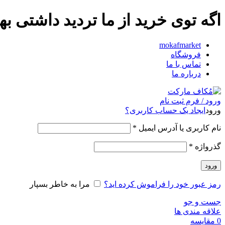
اگه توی خرید از ما تردید داشت
mokafmarket
فروشگاه
تماس با ما
درباره ما
ورود / فرم ثبت نام
ورود
ایجاد یک حساب کاربری؟
نام کاربری یا آدرس ایمیل
*
گذرواژه
*
ورود
رمز عبور خود را فراموش کرده اید؟
مرا به خاطر بسپار
جست و جو
علاقه مندی ها
0
مقایسه