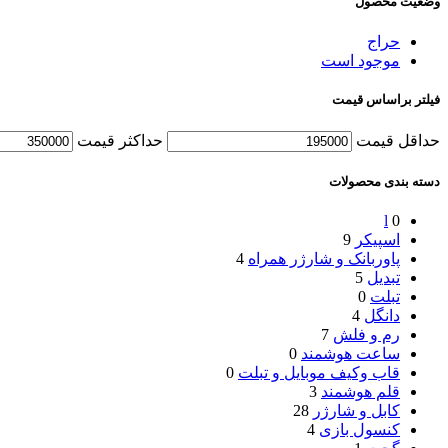
وضعیت محصول
حراج
موجود است
فیلتر براساس قیمت
حداقل قیمت
حداکثر قیمت
دسته بندی محصولات
l
0
اسپیکر
9
پاوربانک و شارژر همراه
4
تبدیل
5
تبلت
0
دانگل
4
رم و فلش
7
ساعت هوشمند
0
قاب وکیف موبایل و تبلت
0
قلم هوشمند
3
کابل و شارژر
28
کنسول بازی
4