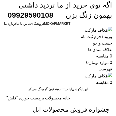
اگه توی خرید از ما تردید داشتی
بهمون زنگ بزن
09929590108
MOKAFMARKET
فروشگاه
تماس با ما
درباره ما
ورود / فرم ثبت نام
جست و جو
علاقه مندی ها
0
مقایسه
0
موارد
تومان
0
فهرست
0
مقایسه
ایرپاد
گوشی
لپتاپ
تبلت
هدفون گیمینگ
اسپیکر
خانه
محصولات برچسب خورده “فلش”
جشواره فروش محصولات اپل