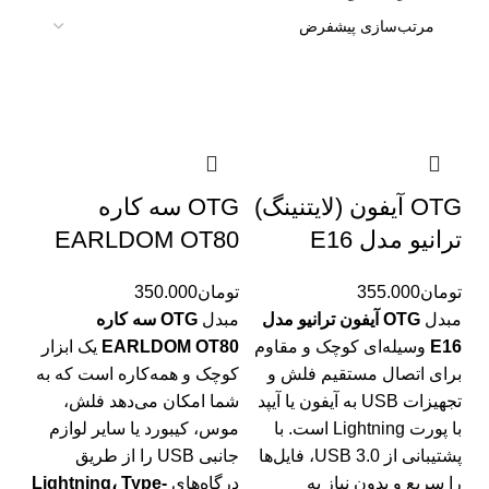
OTG آیفون (لایتنینگ)
OTG سه کاره
ترانیو مدل E16
EARLDOM OT80
تومان
355.000
تومان
350.000
مبدل
OTG آیفون ترانیو مدل
مبدل
OTG سه کاره
E16
وسیله‌ای کوچک و مقاوم
EARLDOM OT80
یک ابزار
برای اتصال مستقیم فلش و
کوچک و همه‌کاره است که به
تجهیزات USB به آیفون یا آیپد
شما امکان می‌دهد فلش،
با پورت Lightning است. با
موس، کیبورد یا سایر لوازم
پشتیبانی از USB 3.0، فایل‌ها
جانبی USB را از طریق
را سریع و بدون نیاز به
درگاه‌های
Lightning، Type-