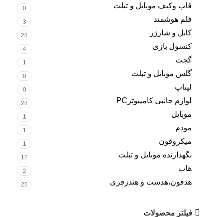
قاب وکیف موبایل و تبلت
0
قلم هوشمند
3
کابل و شارژر
28
کنسول بازی
4
گجت
1
گلس موبایل و تبلت
0
لپتاپ
0
لوازم جانبی کامپیوترPC
28
موبایل
1
مودم
1
میکروفون
1
نگهدارنده موبایل و تبلت
12
هاب
2
هدفون،هدست و هندزفری
25
فیلتر محصولات