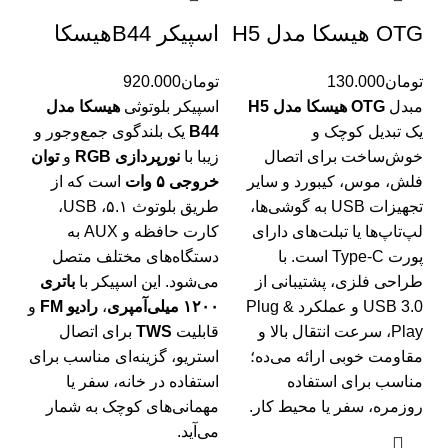
OTG هیسکا مدل H5
اسپیکر B44هیسکا
تومان
130.000
تومان
920.000
مبدل
OTG هیسکا مدل H5
اسپیکر بلوتوثی
هیسکا مدل
یک تبدیل کوچک و
B44
یک بلندگوی جمع‌وجور و
خوش‌ساخت برای اتصال
زیبا با
نورپردازی RGB
و
توان
فلش، موس، کیبورد و سایر
خروجی ۵ وات
است که از
تجهیزات USB به گوشی‌ها،
طریق بلوتوث ۵.۱، USB،
لپ‌تاپ‌ها یا تبلت‌های دارای
کارت حافظه و AUX به
پورت Type-C است. با
دستگاه‌های مختلف متصل
طراحی فلزی، پشتیبانی از
می‌شود. این اسپیکر با
باتری
USB 3.0 و عملکرد Plug &
۱۲۰۰ میلی‌آمپری
،
رادیو FM
و
Play، سرعت انتقال بالا و
قابلیت
TWS
برای اتصال
مقاومت خوبی ارائه می‌ده؛
استریو، گزینه‌ای مناسب برای
مناسب برای استفاده
استفاده در خانه، سفر یا
روزمره، سفر یا محیط کار.
مهمانی‌های کوچک به شمار
می‌آید.