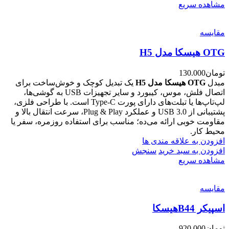
مشاهده سریع
مقایسه
OTG هیسکا مدل H5
تومان
130.000
مبدل
OTG هیسکا مدل H5
یک تبدیل کوچک و خوش‌ساخت برای
اتصال فلش، موس، کیبورد و سایر تجهیزات USB به گوشی‌ها،
لپ‌تاپ‌ها یا تبلت‌های دارای پورت Type-C است. با طراحی فلزی،
پشتیبانی از USB 3.0 و عملکرد Plug & Play، سرعت انتقال بالا و
مقاومت خوبی ارائه می‌ده؛ مناسب برای استفاده روزمره، سفر یا
محیط کار.
افزودن به علاقه مندی ها
افزودن به سبد خرید
سنجش
مشاهده سریع
مقایسه
اسپیکر B44هیسکا
تومان
920.000