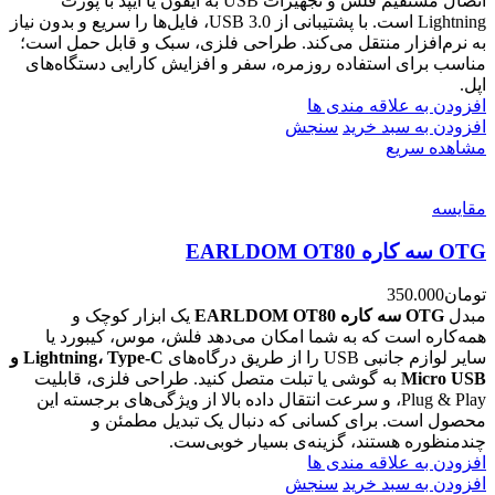
اتصال مستقیم فلش و تجهیزات USB به آیفون یا آیپد با پورت
Lightning است. با پشتیبانی از USB 3.0، فایل‌ها را سریع و بدون نیاز
به نرم‌افزار منتقل می‌کند. طراحی فلزی، سبک و قابل حمل است؛
مناسب برای استفاده روزمره، سفر و افزایش کارایی دستگاه‌های
اپل.
افزودن به علاقه مندی ها
افزودن به سبد خرید
سنجش
مشاهده سریع
مقایسه
OTG سه کاره EARLDOM OT80
تومان
350.000
مبدل
OTG سه کاره EARLDOM OT80
یک ابزار کوچک و
همه‌کاره است که به شما امکان می‌دهد فلش، موس، کیبورد یا
سایر لوازم جانبی USB را از طریق درگاه‌های
Lightning، Type-C و
Micro USB
به گوشی یا تبلت متصل کنید. طراحی فلزی، قابلیت
Plug & Play، و سرعت انتقال داده بالا از ویژگی‌های برجسته این
محصول است. برای کسانی که دنبال یک تبدیل مطمئن و
چندمنظوره هستند، گزینه‌ی بسیار خوبی‌ست.
افزودن به علاقه مندی ها
افزودن به سبد خرید
سنجش