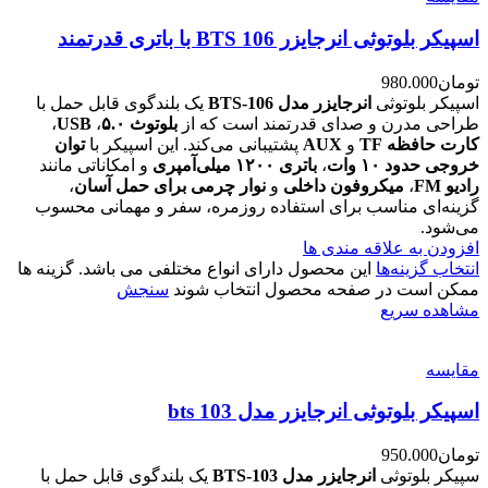
اسپیکر بلوتوثی انرجایزر BTS 106 با باتری قدرتمند
تومان
980.000
اسپیکر بلوتوثی
انرجایزر مدل BTS-106
یک بلندگوی قابل حمل با
طراحی مدرن و صدای قدرتمند است که از
بلوتوث ۵.۰
،
USB
،
کارت حافظه TF
و
AUX
پشتیبانی می‌کند. این اسپیکر با
توان
خروجی حدود ۱۰ وات
،
باتری ۱۲۰۰ میلی‌آمپری
و امکاناتی مانند
رادیو FM
،
میکروفون داخلی
و
نوار چرمی برای حمل آسان
،
گزینه‌ای مناسب برای استفاده روزمره، سفر و مهمانی محسوب
می‌شود.
افزودن به علاقه مندی ها
انتخاب گزینه‌ها
این محصول دارای انواع مختلفی می باشد. گزینه ها
ممکن است در صفحه محصول انتخاب شوند
سنجش
مشاهده سریع
مقایسه
اسپیکر بلوتوثی انرجایزر مدل bts 103
تومان
950.000
سپیکر بلوتوثی
انرجایزر مدل BTS-103
یک بلندگوی قابل حمل با