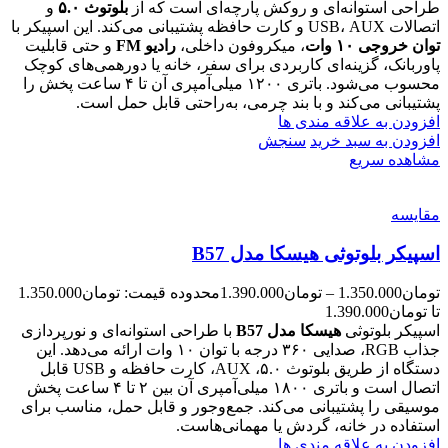
طراحی استوانه‌ای و روکش پارچه‌ای است که از
بلوتوث ۵.۰
و
اتصالات USB، AUX و کارت حافظه پشتیبانی می‌کند. این اسپیکر با
توان خروجی ۱۰ وات
، میکروفون داخلی،
رادیو FM
و حتی قابلیت
پاوربانک، گزینه‌ای کاربردی برای سفر، خانه یا دورهمی‌های کوچک
محسوب می‌شود. باتری ۱۲۰۰ میلی‌آمپری آن تا ۴ ساعت پخش را
پشتیبانی می‌کند و با بند چرمی، به‌راحتی قابل حمل است.
افزودن به علاقه مندی ها
افزودن به سبد خرید
سنجش
مشاهده سریع
مقایسه
اسپیکر بلوتوثی هیسکا مدل B57
تومان
1.350.000
–
تومان
1.390.000
محدوده قیمت: تومان1.350.000
تا تومان1.390.000
اسپیکر بلوتوثی
هیسکا مدل B57
با طراحی استوانه‌ای و نورپردازی
جذاب RGB، صدایی ۳۶۰ درجه با توان ۱۰ وات ارائه می‌دهد. این
دستگاه از طریق بلوتوث ۵.۰، AUX، کارت حافظه و USB قابل
اتصال است و باتری ۱۸۰۰ میلی‌آمپری آن بین ۲ تا ۴ ساعت پخش
موسیقی را پشتیبانی می‌کند. جمع‌وجور و قابل حمل، مناسب برای
استفاده در خانه، گردش یا مهمانی‌هاست.
افزودن به علاقه مندی ها