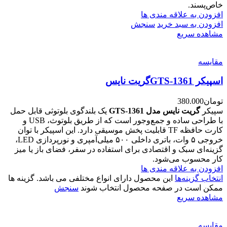
خاص‌پسند.
افزودن به علاقه مندی ها
افزودن به سبد خرید
سنجش
مشاهده سریع
مقایسه
اسپیکر GTS-1361گریت نایس
تومان
380.000
سپیکر
گریت نایس مدل GTS-1361
یک بلندگوی بلوتوثی قابل حمل
با طراحی ساده و جمع‌وجور است که از طریق بلوتوث، USB و
کارت حافظه TF قابلیت پخش موسیقی دارد. این اسپیکر با توان
خروجی ۵ وات، باتری داخلی ۵۰۰ میلی‌آمپری و نورپردازی LED،
گزینه‌ای سبک و اقتصادی برای استفاده در سفر، فضای باز یا میز
کار محسوب می‌شود.
افزودن به علاقه مندی ها
انتخاب گزینه‌ها
این محصول دارای انواع مختلفی می باشد. گزینه ها
ممکن است در صفحه محصول انتخاب شوند
سنجش
مشاهده سریع
مقایسه