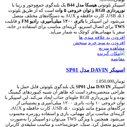
اسپیکر بلوتوثی
هیسکا مدل B44
یک بلندگوی جمع‌وجور و زیبا با
نورپردازی RGB
و
توان خروجی ۵ وات
است که از طریق بلوتوث
۵.۱، USB، کارت حافظه و AUX به دستگاه‌های مختلف متصل
می‌شود. این اسپیکر با
باتری ۱۲۰۰ میلی‌آمپری
،
رادیو FM
و قابلیت
TWS
برای اتصال استریو، گزینه‌ای مناسب برای استفاده در خانه،
سفر یا مهمانی‌های کوچک به شمار می‌آید.
افزودن به علاقه مندی ها
افزودن به سبد خرید
سنجش
مشاهده سریع
مقایسه
اسپیکر DAVIN مدل SP01
تومان
1.850.000
اسپیکر
DAVIN مدل SP01
یک بلندگوی بلوتوثی قابل حمل با
طراحی منحصربه‌فرد است که ظاهر آن شبیه کیبوردهای گیمینگ
بوده و با نورپردازی RGB جلوه‌ای جذاب ایجاد می‌کند. این اسپیکر با
توان خروجی ۱۰ وات، باتری ۱۲۰۰ میلی‌آمپری و پشتیبانی از
درگاه‌های متنوع مانند بلوتوث ۵.۰، USB، کارت حافظه و AUX،
گزینه‌ای مناسب برای مهمانی، بازی و استفاده روزمره محسوب
می‌شود. همچنین با ویژگی TWS می‌توان دو اسپیکر را به‌صورت
استریو متصل کرد. سبک، خوش‌ساخت و مناسب سلیقه‌ی کاربران