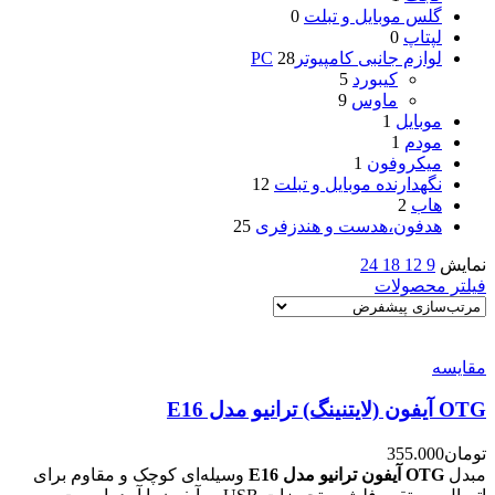
گلس موبایل و تبلت
0
لپتاپ
0
لوازم جانبی کامپیوترPC
28
کیبورد
5
ماوس
9
موبایل
1
مودم
1
میکروفون
1
نگهدارنده موبایل و تبلت
12
هاب
2
هدفون،هدست و هندزفری
25
نمایش
9
12
18
24
فیلتر محصولات
مقایسه
OTG آیفون (لایتنینگ) ترانیو مدل E16
تومان
355.000
مبدل
OTG آیفون ترانیو مدل E16
وسیله‌ای کوچک و مقاوم برای