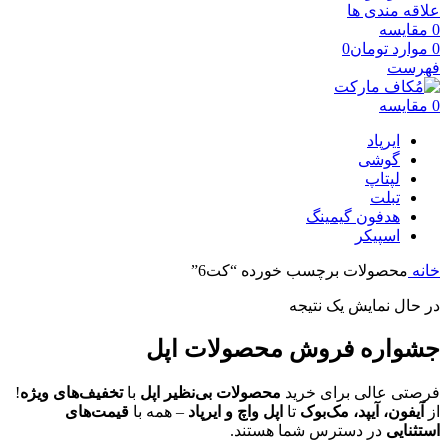
علاقه مندی ها
0
مقایسه
0
موارد
تومان
0
فهرست
0
مقایسه
ایرپاد
گوشی
لپتاپ
تبلت
هدفون گیمینگ
اسپیکر
خانه
محصولات برچسب خورده “کت6”
در حال نمایش یک نتیجه
جشواره فروش محصولات اپل
فرصتی عالی برای خرید
محصولات بی‌نظیر اپل
با
تخفیف‌های ویژه
!
از
آیفون، آیپد، مک‌بوک
تا
اپل واچ و ایرپاد
– همه با
قیمت‌های
استثنایی
در دسترس شما هستند.