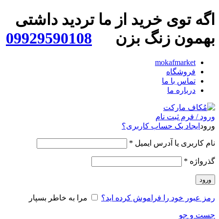
اگه توی خرید از ما تردید داشتی
بهمون زنگ بزن
09929590108
mokafmarket
فروشگاه
تماس با ما
درباره ما
ورود / فرم ثبت نام
ورود
ایجاد یک حساب کاربری؟
نام کاربری یا آدرس ایمیل
*
گذرواژه
*
ورود
رمز عبور خود را فراموش کرده اید؟
مرا به خاطر بسپار
جست و جو