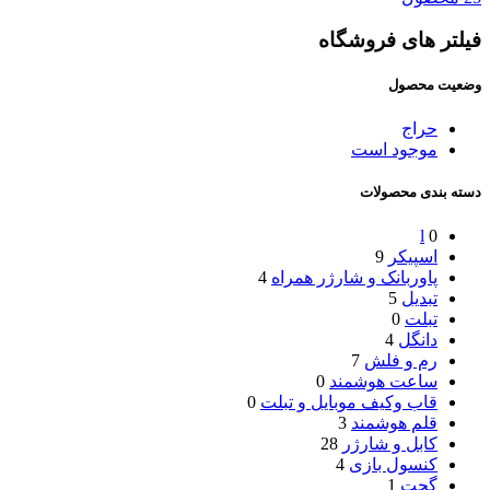
فیلتر های فروشگاه
وضعیت محصول
حراج
موجود است
دسته بندی محصولات
l
0
اسپیکر
9
پاوربانک و شارژر همراه
4
تبدیل
5
تبلت
0
دانگل
4
رم و فلش
7
ساعت هوشمند
0
قاب وکیف موبایل و تبلت
0
قلم هوشمند
3
کابل و شارژر
28
کنسول بازی
4
گجت
1