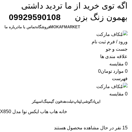
اگه توی خرید از ما تردید داشتی
بهمون زنگ بزن
09929590108
MOKAFMARKET
فروشگاه
تماس با ما
درباره ما
ورود / فرم ثبت نام
جست و جو
علاقه مندی ها
0
مقایسه
0
موارد
تومان
0
فهرست
0
مقایسه
ایرپاد
گوشی
لپتاپ
تبلت
هدفون گیمینگ
اسپیکر
خانه
هاب
هاب ایکس نوا مدل X850
15
نفر در حال مشاهده محصول هستند