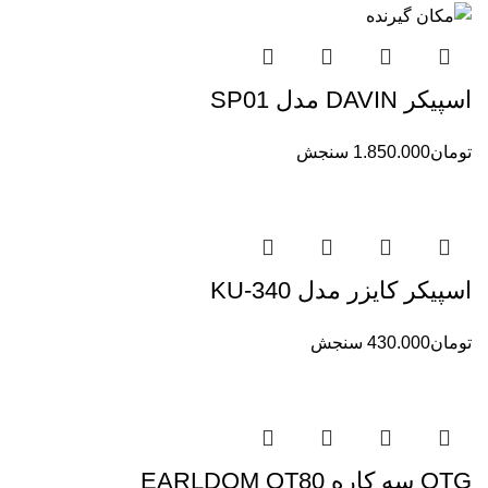
اسپیکر DAVIN مدل SP01
تومان
1.850.000
سنجش
اسپیکر کایزر مدل KU-340
تومان
430.000
سنجش
OTG سه کاره EARLDOM OT80