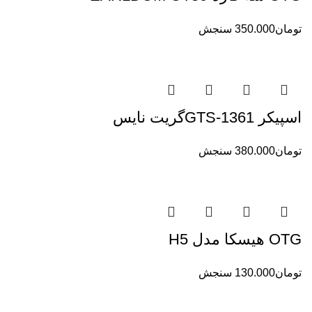
تومان
350.000
سنجش
اسپیکر GTS-1361گریت نایس
تومان
380.000
سنجش
OTG هیسکا مدل H5
تومان
130.000
سنجش