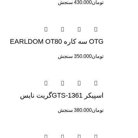
تومان
430.000
سنجش
OTG سه کاره EARLDOM OT80
تومان
350.000
سنجش
اسپیکر GTS-1361گریت نایس
تومان
380.000
سنجش