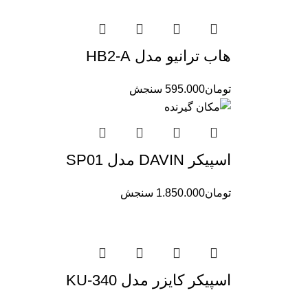
هاب ترانیو مدل HB2-A
تومان
595.000
سنجش
اسپیکر DAVIN مدل SP01
تومان
1.850.000
سنجش
اسپیکر کایزر مدل KU-340