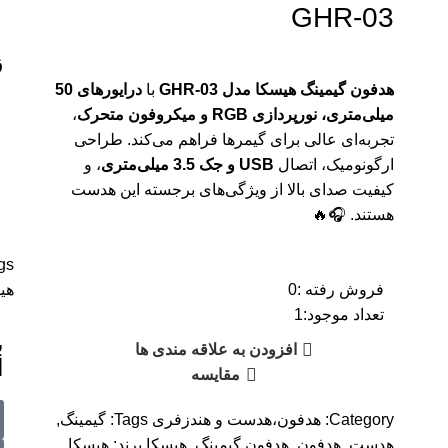
GHR-03
ق
هدفون گیمینگ هیسکا مدل GHR-03
با
درایورهای 50
میلی‌متری، نورپردازی RGB و میکروفون متحرک
،
تجربه‌ای عالی برای گیمرها فراهم می‌کند. طراحی
ارگونومیک، اتصال
USB و جک 3.5 میلی‌متری
، و
کیفیت صدای بالا از ویژگی‌های برجسته این هدست
هستند. 🎧🔥
gs:
فروش رفته :
0
هی
تعداد موجود:
1
ب
افزودن به علاقه مندی ها
ا
مقایسه
Category:
هدفون،هدست و هندزفری
Tags:
گیمینگ
,
هدست
,
هدفون
,
هدفون گیمینگ
,
هیسکا
برند:
هیسکا