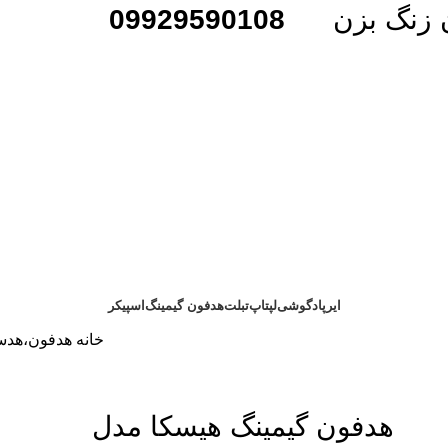
همون زنگ بزن
09929590108
ایرپاد
گوشی
لپتاپ
تبلت
هدفون گیمینگ
اسپیکر
خانه
هدفون،هدس
هدفون گیمینگ هیسکا مدل