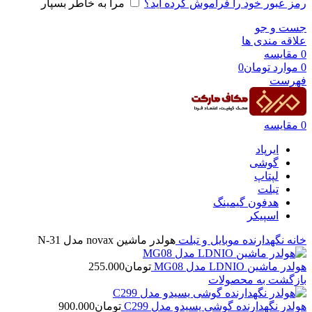
رمز عبور خود را فراموش کرده اید؟
مرا به خاطر بسپار
جست و جو
علاقه مندی ها
0
مقایسه
0
موارد
تومان
0
فهرست
0
مقایسه
ایرپاد
گوشی
لپتاپ
تبلت
هدفون گیمینگ
اسپیکر
خانه
نگهدارنده موبایل و تبلت
هولدر ماشین novax مدل N-31
هولدر ماشین LDNIO مدل MG08
تومان
255.000
بازگشت به محصولات
هولدر نگهدارنده گوشی یسیدو مدل C299
تومان
900.000