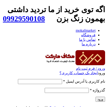
اگه توی خرید از ما تردید داشتی
بهمون زنگ بزن
09929590108
mokafmarket
فروشگاه
تماس با ما
درباره ما
ورود / فرم ثبت نام
ورود
ایجاد یک حساب کاربری؟
نام کاربری یا آدرس ایمیل
*
گذرواژه
*
ورود