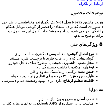
ارتباط در تلگرام
توضیحات محصول
هولدر ماشین
Novax مدل N-31
یک نگهدارنده مغناطیسی با طراحی
داشبوردی است که برای استفاده راحت‌تر از گوشی موبایل هنگام
رانندگی طراحی شده. در ادامه مشخصات کامل این محصول رو
برات توضیح می‌دم:
🧲 ویژگی‌های فنی
نوع اتصال گوشی:
مغناطیسی (مگنتی)، مناسب برای
گوشی‌هایی که دارای قاب فلزی یا برچسب فلزی هستند
محل نصب:
داشبورد، شیشه یا سطوح صاف داخل خودرو
نوع پایه:
مکنده با قابلیت چسبندگی بالا
جنس بدنه:
ترکیبی از پلاستیک مقاوم و فلز
قابلیت چرخش:
۳۶۰ درجه برای تنظیم زاویه دید دلخواه
قابلیت تنظیم ارتفاع:
دارد، برای بهبود وضعیت دید و دسترسی
🚗 مزایا
نصب آسان و سریع بدون نیاز به ابزار
مناسب برای استفاده از GPS، پاسخگویی به تماس‌ها و کنترل