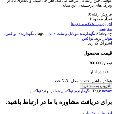
گوشی حین رانندگی فراهم می‌کنه. طراحی شیک و پایداری بالا از
ویژگی‌های برجسته‌ی این مدله.
فروش رفته :
0
تعداد موجود:
1
افزودن به علاقه مندی ها
مقایسه
Category:
نگهدارنده موبایل و تبلت
novax
Tags:
,
نگهدارنده
,
نواکس
,
هولدر
برند:
نواکس
اشتراک گذاری
قیمت محصول
تومان
300.000
1 عدد در انبار
هولدر ماشین novax مدل N-31 عدد
افزودن به سبد خرید
novax
Tags:
,
نگهدارنده
,
نواکس
,
هولدر
برند:
نواکس
برای دریافت مشاوره با ما در ارتباط باشید.
ارتباط در واتساپ