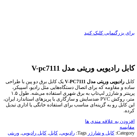
برای بزرگنمایی کلیک کنید
کابل رادیویی وریتی مدل V-pc7111
کابل
رادیویی وریتی مدل V-PC7111
یک کابل برق دو پین با طراحی
ساده و مقاومه که برای اتصال دستگاه‌هایی مثل رادیو، اسپیکر،
پرینتر و شارژر لپ‌تاپ به برق شهری استفاده می‌شه. طول ۱.۵
متر، روکش PVC ضد‌سایش و سازگاری با پریزهای استاندارد ایران،
این کابل رو به گزینه‌ای مناسب برای استفاده خانگی یا اداری تبدیل
کرده.
افزودن به علاقه مندی ها
مقایسه
Category:
کابل و شارژر
Tags:
رادیویی
,
کابل
,
کابل رادیویی
,
وریتی