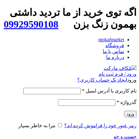
اگه توی خرید از ما تردید داشتی
بهمون زنگ بزن
09929590108
mokafmarket
فروشگاه
تماس با ما
درباره ما
ورود / فرم ثبت نام
ورود
ایجاد یک حساب کاربری؟
نام کاربری یا آدرس ایمیل
*
گذرواژه
*
ورود
رمز عبور خود را فراموش کرده اید؟
مرا به خاطر بسپار
جست و جو