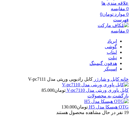
علاقه مندی ها
0
مقایسه
0
موارد
تومان
0
فهرست
0
مقایسه
ایرپاد
گوشی
لپتاپ
تبلت
هدفون گیمینگ
اسپیکر
خانه
کابل و شارژر
کابل رادیویی وریتی مدل V-pc7111
کابل پاوری وریتی مدل V-pc7110
تومان
85.000
بازگشت به محصولات
OTG هیسکا مدل H5
تومان
130.000
19
نفر در حال مشاهده محصول هستند