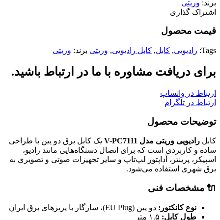
برند:
وریتی
اشتراک گذاری
قیمت محصول
Tags:
رادیویی
,
کابل
,
کابل رادیویی
,
وریتی
برند:
وریتی
برای دریافت مشاوره با ما در ارتباط باشید.
ارتباط در واتساپ
ارتباط در تلگرام
توضیحات محصول
کابل
رادیویی وریتی مدل V-PC7111
یک کابل برق دو پین با طراحی
ساده و کاربردی است که برای اتصال دستگاه‌هایی مانند رادیو،
اسپیکر، پرینتر، آداپتور لپ‌تاپ و سایر تجهیزات صوتی و تصویری به
برق شهری استفاده می‌شود.
🔌 مشخصات فنی
نوع کانکتور:
دو پین (EU Plug)، سازگار با پریزهای برق ایران
طول کابل:
۱.۵ متر