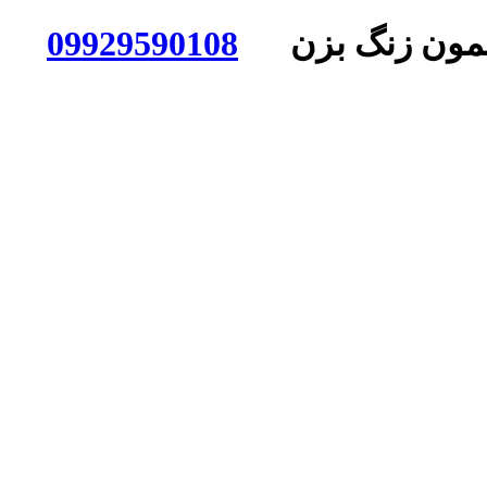
ی بهمون زنگ بزن
09929590108