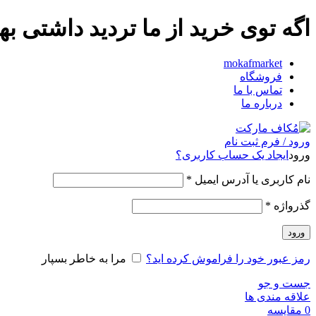
اگه توی خرید از ما تردید داشت
mokafmarket
فروشگاه
تماس با ما
درباره ما
ورود / فرم ثبت نام
ورود
ایجاد یک حساب کاربری؟
نام کاربری یا آدرس ایمیل
*
گذرواژه
*
ورود
رمز عبور خود را فراموش کرده اید؟
مرا به خاطر بسپار
جست و جو
علاقه مندی ها
0
مقایسه