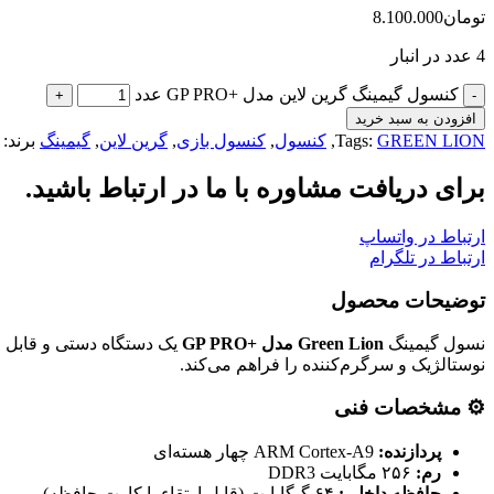
تومان
8.100.000
4 عدد در انبار
کنسول گیمینگ گرین لاین مدل +GP PRO عدد
افزودن به سبد خرید
GREEN LION
Tags:
,
کنسول
,
کنسول بازی
,
گرین لاین
,
گیمینگ
برند:
برای دریافت مشاوره با ما در ارتباط باشید.
ارتباط در واتساپ
ارتباط در تلگرام
توضیحات محصول
نسول گیمینگ
Green Lion مدل +GP PRO
یک دستگاه دستی و قابل حم
نوستالژیک و سرگرم‌کننده را فراهم می‌کند.
⚙️ مشخصات فنی
پردازنده:
ARM Cortex-A9 چهار هسته‌ای
رم:
۲۵۶ مگابایت DDR3
حافظه داخلی:
۶۴ گیگابایت (قابل ارتقاء با کارت حافظه)