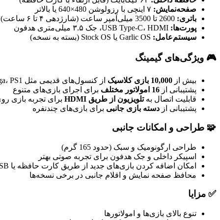
صفحه‌نمایش:
۷ اینچی با رزولوشن 480×640 یا بالاتر
باتری:
2600 تا 3500 میلی‌آمپر ساعت (شارژدهی ۴ تا ۶ ساعت)
پورت‌ها:
USB Type-C، HDMI، جک ۳.۵ میلی‌متری هدفون
سیستم‌عامل:
Garlic OS یا Stock OS (بسته به نسخه)
🎮 ویژگی‌های گیمینگ
بیش از
10,000 بازی کلاسیک
از کنسول‌های قدیمی مثل NES، SNES، Sega، PS1 و Game Boy
پشتیبانی از
16 امولاتور مختلف
برای اجرای بازی‌های متنوع
قابلیت اتصال به
تلویزیون از طریق HDMI
برای تجربه بازی ر
پشتیبانی از
دسته بازی جانبی
برای بازی‌های چندنفره
🧩 طراحی و امکانات جانبی
طراحی ارگونومیک و سبک (حدود 165 گرم)
اسپیکر داخلی و جک هدفون برای تجربه صوتی بهتر
امکان اضافه کردن بازی‌های جدید از طریق کارت حافظه یا USB
محافظ صفحه نمایش و اقلام جانبی در برخی نسخه‌ها
✅ مزایا
تنوع بالای بازی‌ها و امولاتورها