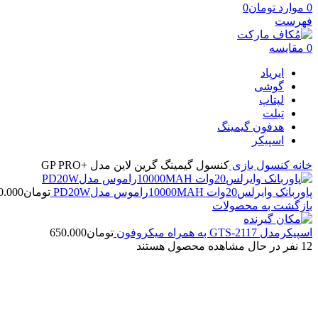
0
موارد
تومان
0
فهرست
0
مقایسه
ایرپاد
گوشی
لپتاپ
تبلت
هدفون گیمینگ
اسپیکر
خانه
کنسول بازی
کنسول گیمینگ گرین لاین مدل +GP PRO
پاوربانک وایرلس20وات 10000MAHراموس مدلPD20W
تومان
0.000
بازگشت به محصولات
اسپیکرمدل GTS-2117 به همراه میکروفون
تومان
650.000
12
نفر در حال مشاهده محصول هستند